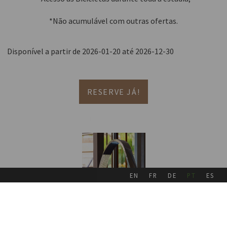
*Não acumulável com outras ofertas.
Disponível a partir de 2026-01-20 até 2026-12-30
RESERVE JÁ!
Tarifa não Reembolsável
EN
FR
DE
PT
ES
[Clique para ampliar]