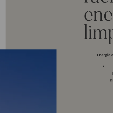
ene
lim
Energía e
h