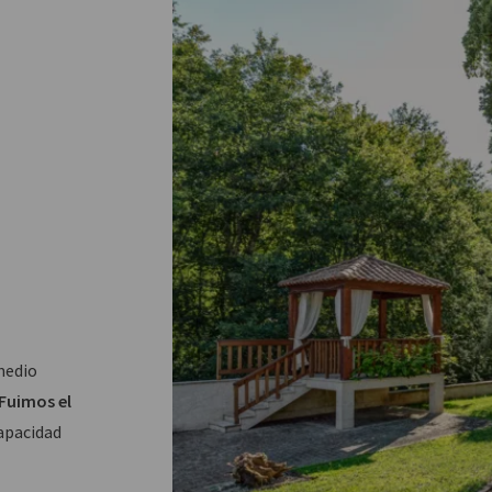
medio
Fuimos el
apacidad