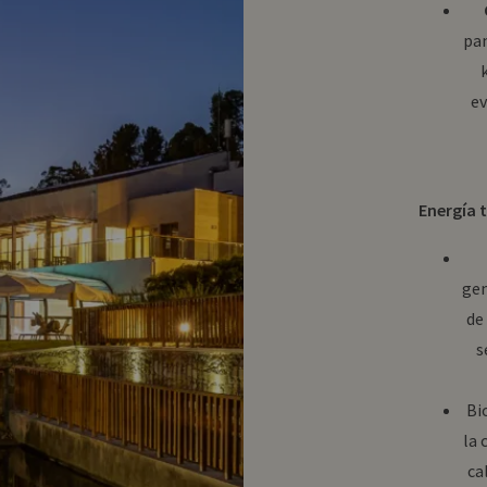
pan
e
Energía 
gen
de
s
Bi
la 
ca