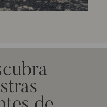
scubra
stras
ntes de