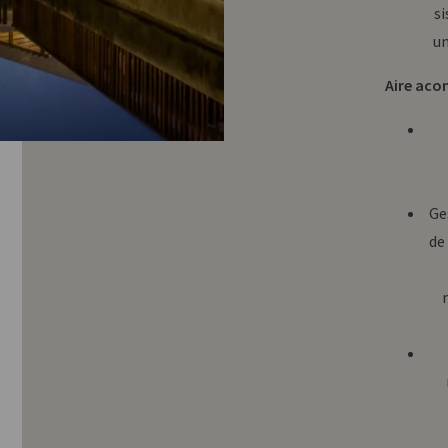
si
un
Aire aco
Ge
de