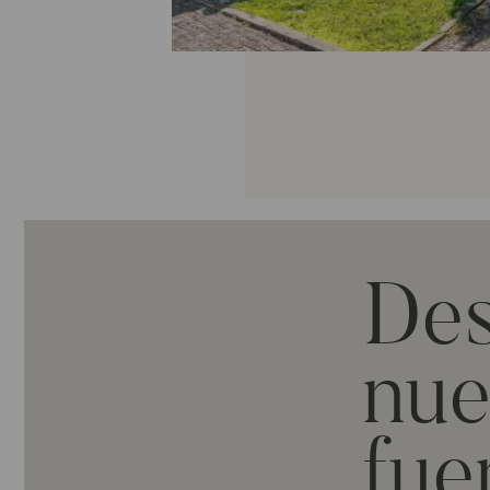
De
nue
fue