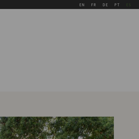
EN
FR
DE
PT
ES