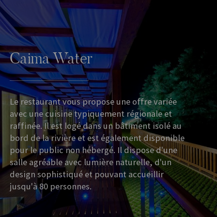
Caima Water
Le restaurant vous propose une offre variée
avec une cuisine typiquement régionale et
raffinée. Il est logé dans un bâtiment isolé au
bord de la rivière et est également disponible
pour le public non hébergé. Il dispose d'une
salle agréable avec lumière naturelle, d'un
design sophistiqué et pouvant accueillir
jusqu'à 80 personnes.