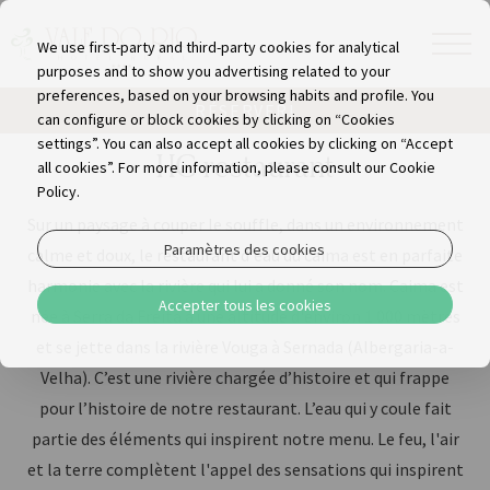
We use first-party and third-party cookies for analytical
purposes and to show you advertising related to your
preferences, based on your browsing habits and profile. You
RÉSERVER!
can configure or block cookies by clicking on “Cookies
settings”. You can also accept all cookies by clicking on “Accept
HC restaurant
all cookies”. For more information, please consult our Cookie
Policy.
Sur un paysage à couper le souffle, dans un environnement
Paramètres des cookies
calme et doux, le restaurant d'eau du caima est en parfaite
harmonie avec la rivière qui lui a donné son nom. Caima est
Accepter tous les cookies
née à Serra da Freita à une altitude d'environ 1 000 mètres
et se jette dans la rivière Vouga à Sernada (Albergaria-a-
Velha). C’est une rivière chargée d’histoire et qui frappe
pour l’histoire de notre restaurant. L’eau qui y coule fait
partie des éléments qui inspirent notre menu. Le feu, l'air
et la terre complètent l'appel des sensations qui inspirent