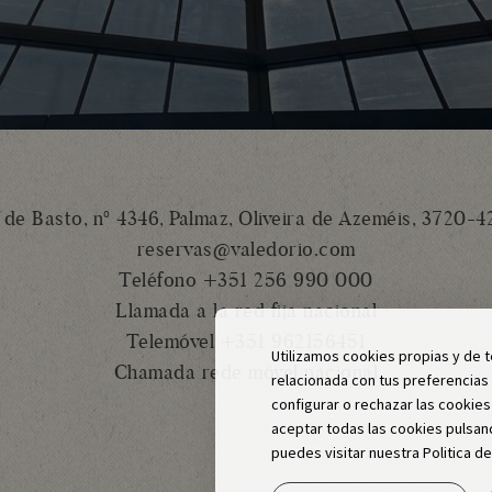
 de Basto, nº 4346, Palmaz, Oliveira de Azeméis, 3720-4
reservas@valedorio.com
Teléfono +351 256 990 000
Llamada a la red fija nacional
Telemóvel +351 962156451
Utilizamos cookies propias y de t
Chamada rede móvel nacional
relacionada con tus preferencias 
configurar o rechazar las cookie
aceptar todas las cookies pulsan
puedes visitar nuestra Politica d