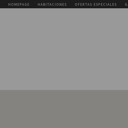
HOMEPAGE
HABITACIONES
OFERTAS ESPECIALES
G