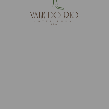
Dies ist ein innovatives Projekt, ein Öko-Hotel, das
verschiedene erneuerbare Energien nutzen und
erforschen möchte.
MEHR SEHEN
MEHR WISSEN