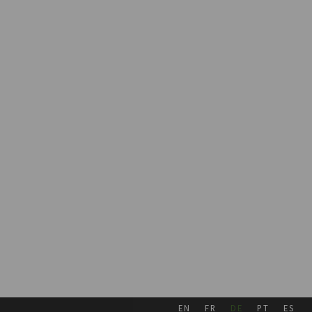
MEHR WISSEN
EN
FR
DE
PT
ES